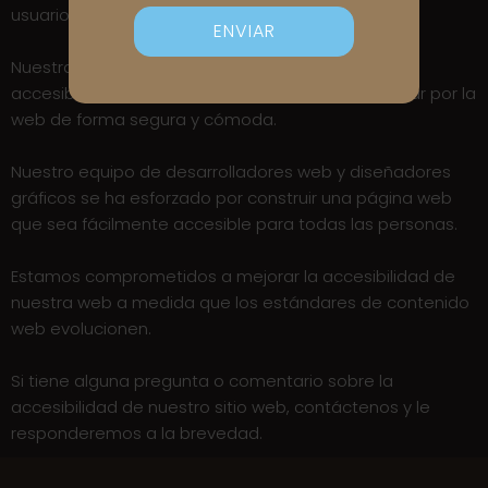
usuarios que pueden escucharlos.
ENVIAR
Nuestra página web contiene información sobre
accesibilidad, para ayudar a los usuarios a navegar por la
web de forma segura y cómoda.
Nuestro equipo de desarrolladores web y diseñadores
gráficos se ha esforzado por construir una página web
que sea fácilmente accesible para todas las personas.
Estamos comprometidos a mejorar la accesibilidad de
nuestra web a medida que los estándares de contenido
web evolucionen.
Si tiene alguna pregunta o comentario sobre la
accesibilidad de nuestro sitio web, contáctenos y le
responderemos a la brevedad.