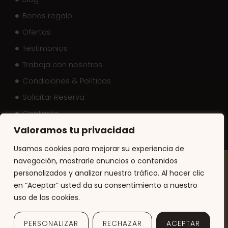
Bonos regalo
Ofertas
Testimonios
Trabaja con nosotros
Condiciones & Políticas
Solicitar Reserva
Contacto
Valoramos tu privacidad
Usamos cookies para mejorar su experiencia de
navegación, mostrarle anuncios o contenidos
La Casa del Elefante ©
2026
personalizados y analizar nuestro tráfico. Al hacer clic
en “Aceptar” usted da su consentimiento a nuestro
Aviso legal
Política de privacidad
Política de cookies
uso de las cookies.
Diseño web por Sayonara
PERSONALIZAR
RECHAZAR
ACEPTAR